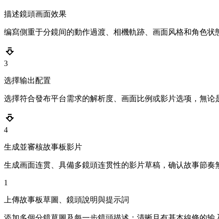
描述鏡頭画面效果
编寫側重于分鏡间的動作過渡、相機軌跡、画面风格和角色状
3
选擇输出配置
选擇符合發布平台需求的解析度、画面比例或影片选项，無论是廣告、R
4
生成並審核故事板影片
生成画面连贯、具備多鏡頭连贯性的影片草稿，确认故事節奏
1
上傳故事板草圖、鏡頭說明與提示詞
添加多個分鏡草圖及每一步鏡頭描述；清晰且有基本線條的输