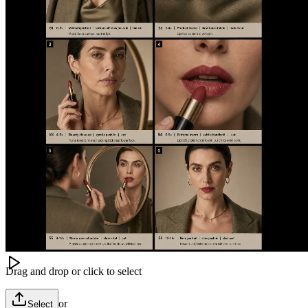
Image
Video
Audio
模型
Image to Video
Seedance V2 Reference
Reference Image (Optional)
(
0
/
3
)
Drag and drop or click to select
or
Select