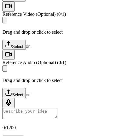
Reference Video (Optional)
(
0
/
1
)
Drag and drop or click to select
or
Select
Reference Audio (Optional)
(
0
/
1
)
Drag and drop or click to select
or
Select
0/1200