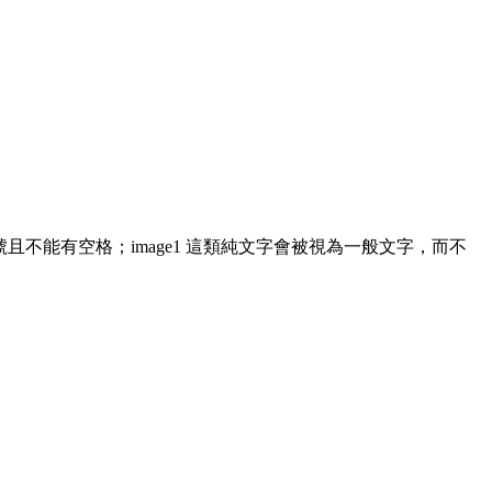
 符號且不能有空格；image1 這類純文字會被視為一般文字，而不