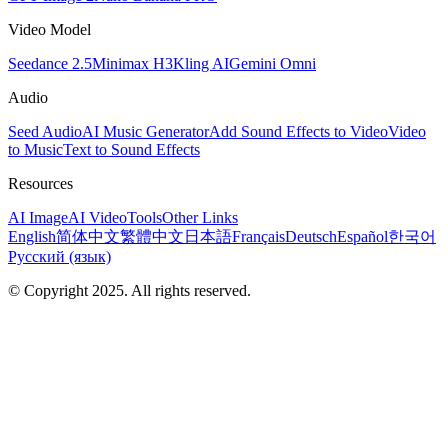
Video Model
Seedance 2.5
Minimax H3
Kling AI
Gemini Omni
Audio
Seed Audio
AI Music Generator
Add Sound Effects to Video
Video
to Music
Text to Sound Effects
Resources
AI Image
AI Video
Tools
Other Links
English
简体中文
繁體中文
日本語
Français
Deutsch
Español
한국어
Русский (язык)
© Copyright 2025. All rights reserved.