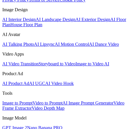
Image Design
AI Interior Design
AI Landscape Design
AI Exterior Design
AI Floor
Plan
House Floor Plan
AI Avatar
AI Talking Photo
AI Lipsync
AI Motion Control
AI Dance Video
Video Apps
AI Video Transition
Storyboard to Video
Image to Video AI
Product Ad
AI Product Ad
AI UGC
AI Video Hook
Tools
Image to Prompt
Video to Prompt
AI Image Prompt Generator
Video
Frame Extractor
Video Depth Map
Image Model
GPT Image 2
Nano Banana PRO