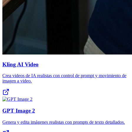
Kling AI Video
Crea videos de IA realistas con control de prompt y movimiento de
imagen a video.
GPT Image 2
Genera y edita imágenes realistas con prompts de texto detallados.