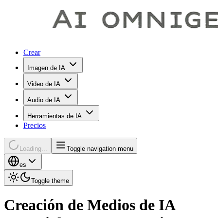
Crear
Imagen de IA
Video de IA
Audio de IA
Herramientas de IA
Precios
Loading...
Toggle navigation menu
es
Toggle theme
Creación
de
Medios
de
IA