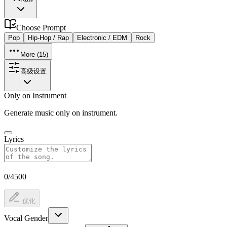
Choose
Prompt
Pop
Hip-Hop / Rap
Electronic / EDM
Rock
More (
15
)
高级设置
Only on Instrument
Generate music only on instrument.
Lyrics
0/4500
优化
Vocal Gender