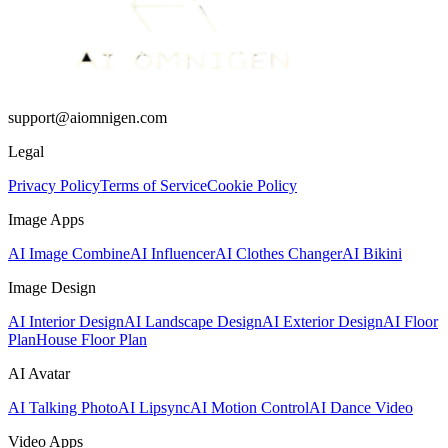
support@aiomnigen.com
Legal
Privacy Policy
Terms of Service
Cookie Policy
Image Apps
AI Image Combine
AI Influencer
AI Clothes Changer
AI Bikini
Image Design
AI Interior Design
AI Landscape Design
AI Exterior Design
AI Floor
Plan
House Floor Plan
AI Avatar
AI Talking Photo
AI Lipsync
AI Motion Control
AI Dance Video
Video Apps