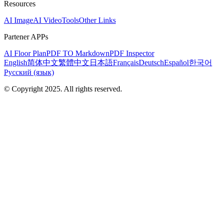
Resources
AI Image
AI Video
Tools
Other Links
Partener APPs
AI Floor Plan
PDF TO Markdown
PDF Inspector
English
简体中文
繁體中文
日本語
Français
Deutsch
Español
한국어
Русский (язык)
© Copyright 2025. All rights reserved.