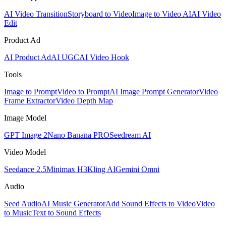
AI Video Transition
Storyboard to Video
Image to Video AI
AI Video
Edit
Product Ad
AI Product Ad
AI UGC
AI Video Hook
Tools
Image to Prompt
Video to Prompt
AI Image Prompt Generator
Video
Frame Extractor
Video Depth Map
Image Model
GPT Image 2
Nano Banana PRO
Seedream AI
Video Model
Seedance 2.5
Minimax H3
Kling AI
Gemini Omni
Audio
Seed Audio
AI Music Generator
Add Sound Effects to Video
Video
to Music
Text to Sound Effects