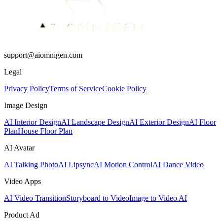
support@aiomnigen.com
Legal
Privacy Policy
Terms of Service
Cookie Policy
Image Design
AI Interior Design
AI Landscape Design
AI Exterior Design
AI Floor
Plan
House Floor Plan
AI Avatar
AI Talking Photo
AI Lipsync
AI Motion Control
AI Dance Video
Video Apps
AI Video Transition
Storyboard to Video
Image to Video AI
Product Ad