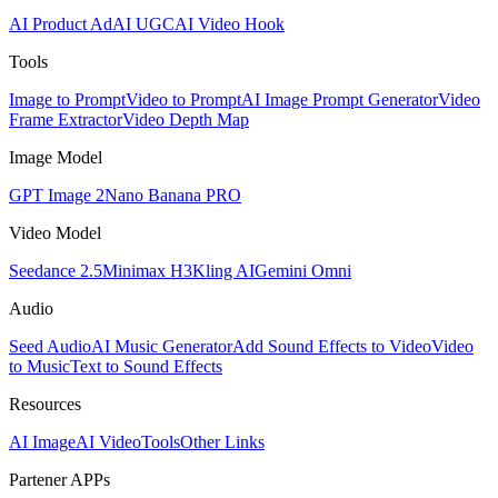
AI Product Ad
AI UGC
AI Video Hook
Tools
Image to Prompt
Video to Prompt
AI Image Prompt Generator
Video
Frame Extractor
Video Depth Map
Image Model
GPT Image 2
Nano Banana PRO
Video Model
Seedance 2.5
Minimax H3
Kling AI
Gemini Omni
Audio
Seed Audio
AI Music Generator
Add Sound Effects to Video
Video
to Music
Text to Sound Effects
Resources
AI Image
AI Video
Tools
Other Links
Partener APPs