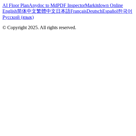
AI Floor Plan
Anydoc to Md
PDF Inspector
Markitdown Online
English
简体中文
繁體中文
日本語
Français
Deutsch
Español
한국어
Русский (язык)
© Copyright 2025. All rights reserved.