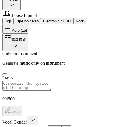
Choose
Prompt
Pop
Hip-Hop / Rap
Electronic / EDM
Rock
More (
15
)
高级设置
Only on Instrument
Generate music only on instrument.
Lyrics
0/4500
优化
Vocal Gender