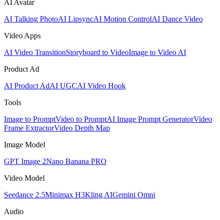
AI Avatar
AI Talking Photo
AI Lipsync
AI Motion Control
AI Dance Video
Video Apps
AI Video Transition
Storyboard to Video
Image to Video AI
Product Ad
AI Product Ad
AI UGC
AI Video Hook
Tools
Image to Prompt
Video to Prompt
AI Image Prompt Generator
Video
Frame Extractor
Video Depth Map
Image Model
GPT Image 2
Nano Banana PRO
Video Model
Seedance 2.5
Minimax H3
Kling AI
Gemini Omni
Audio