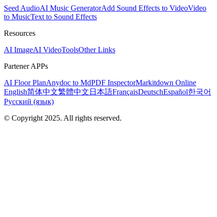
Seed Audio
AI Music Generator
Add Sound Effects to Video
Video
to Music
Text to Sound Effects
Resources
AI Image
AI Video
Tools
Other Links
Partener APPs
AI Floor Plan
Anydoc to Md
PDF Inspector
Markitdown Online
English
简体中文
繁體中文
日本語
Français
Deutsch
Español
한국어
Русский (язык)
© Copyright 2025. All rights reserved.