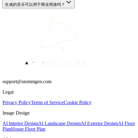
生成的音乐可以用于商业用途吗？
support@aiomnigen.com
Legal
Privacy Policy
Terms of Service
Cookie Policy
Image Design
AI Interior Design
AI Landscape Design
AI Exterior Design
AI Floor
Plan
House Floor Plan