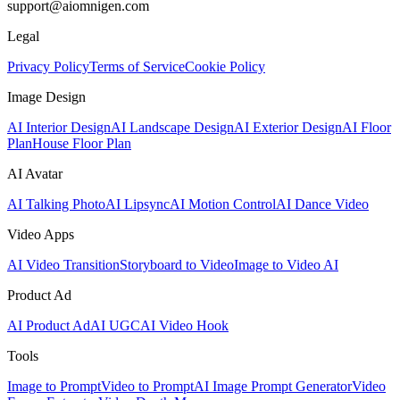
support@aiomnigen.com
Legal
Privacy Policy
Terms of Service
Cookie Policy
Image Design
AI Interior Design
AI Landscape Design
AI Exterior Design
AI Floor
Plan
House Floor Plan
AI Avatar
AI Talking Photo
AI Lipsync
AI Motion Control
AI Dance Video
Video Apps
AI Video Transition
Storyboard to Video
Image to Video AI
Product Ad
AI Product Ad
AI UGC
AI Video Hook
Tools
Image to Prompt
Video to Prompt
AI Image Prompt Generator
Video