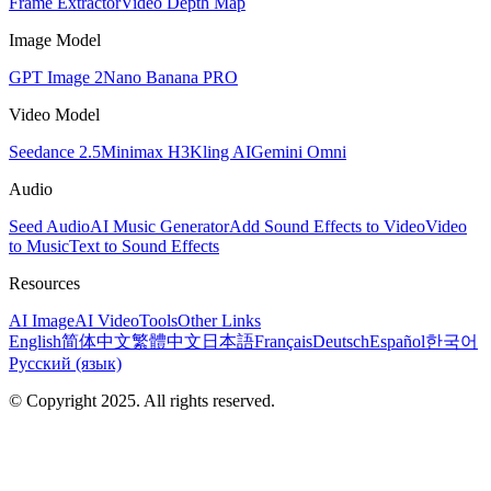
Frame Extractor
Video Depth Map
Image Model
GPT Image 2
Nano Banana PRO
Video Model
Seedance 2.5
Minimax H3
Kling AI
Gemini Omni
Audio
Seed Audio
AI Music Generator
Add Sound Effects to Video
Video
to Music
Text to Sound Effects
Resources
AI Image
AI Video
Tools
Other Links
English
简体中文
繁體中文
日本語
Français
Deutsch
Español
한국어
Русский (язык)
© Copyright 2025. All rights reserved.