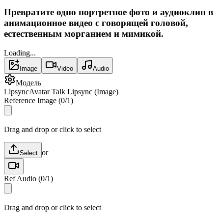
Превратите одно портретное фото и аудиоклип в
анимационное видео с говорящей головой,
естественным морганием и мимикой.
Loading...
Image
Video
Audio
Модель
Lipsync
Avatar Talk Lipsync (Image)
Reference Image
(
0
/
1
)
Drag and drop or click to select
or
Select
Ref Audio
(
0
/
1
)
Drag and drop or click to select