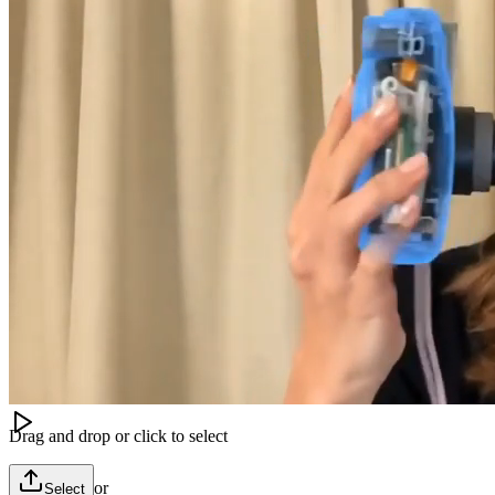
Image
Video
Audio
모델
Image to Video
Gemini Omni
Ref Image
(
0
/
3
)
Drag and drop or click to select
or
Select