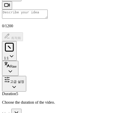
0/1200
최적화
1:1
Raw
고급 설정
Duration
5
Choose the duration of the video.