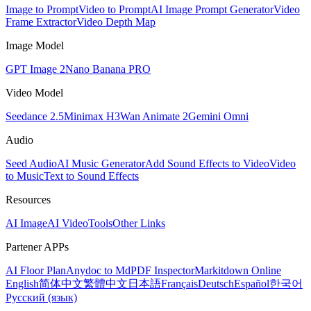
Image to Prompt
Video to Prompt
AI Image Prompt Generator
Video
Frame Extractor
Video Depth Map
Image Model
GPT Image 2
Nano Banana PRO
Video Model
Seedance 2.5
Minimax H3
Wan Animate 2
Gemini Omni
Audio
Seed Audio
AI Music Generator
Add Sound Effects to Video
Video
to Music
Text to Sound Effects
Resources
AI Image
AI Video
Tools
Other Links
Partener APPs
AI Floor Plan
Anydoc to Md
PDF Inspector
Markitdown Online
English
简体中文
繁體中文
日本語
Français
Deutsch
Español
한국어
Русский (язык)