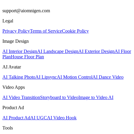
support@aiomnigen.com
Legal
Privacy Policy
Terms of Service
Cookie Policy
Image Design
AI Interior Design
AI Landscape Design
AI Exterior Design
AI Floor
Plan
House Floor Plan
AI Avatar
AI Talking Photo
AI Lipsync
AI Motion Control
AI Dance Video
Video Apps
AI Video Transition
Storyboard to Video
Image to Video AI
Product Ad
AI Product Ad
AI UGC
AI Video Hook
Tools