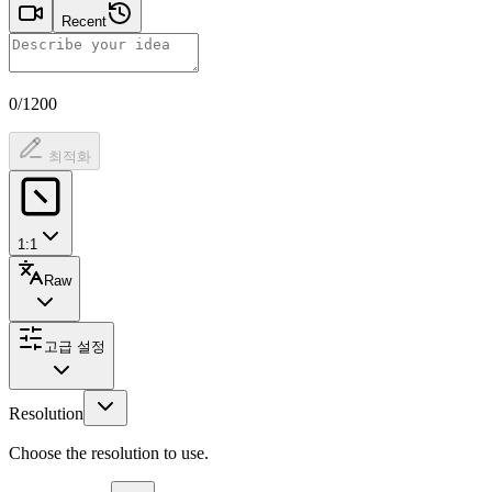
Recent
0/1200
최적화
1:1
Raw
고급 설정
Resolution
Choose the resolution to use.