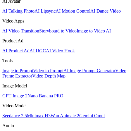
AI Avatar
AI Talking Photo
AI Lipsync
AI Motion Control
AI Dance Video
Video Apps
AI Video Transition
Storyboard to Video
Image to Video AI
Product Ad
AI Product Ad
AI UGC
AI Video Hook
Tools
Image to Prompt
Video to Prompt
AI Image Prompt Generator
Video
Frame Extractor
Video Depth Map
Image Model
GPT Image 2
Nano Banana PRO
Video Model
Seedance 2.5
Minimax H3
Wan Animate 2
Gemini Omni
Audio