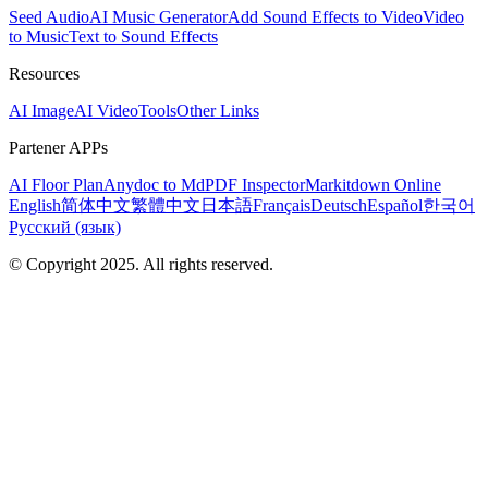
Seed Audio
AI Music Generator
Add Sound Effects to Video
Video
to Music
Text to Sound Effects
Resources
AI Image
AI Video
Tools
Other Links
Partener APPs
AI Floor Plan
Anydoc to Md
PDF Inspector
Markitdown Online
English
简体中文
繁體中文
日本語
Français
Deutsch
Español
한국어
Русский (язык)
© Copyright 2025. All rights reserved.