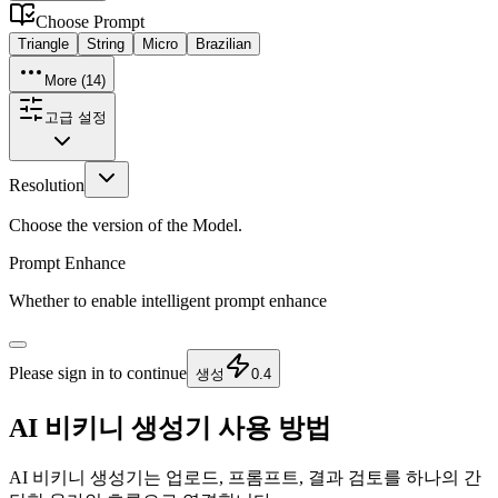
Choose
Prompt
Triangle
String
Micro
Brazilian
More (
14
)
고급 설정
Resolution
Choose the version of the Model.
Prompt Enhance
Whether to enable intelligent prompt enhance
Please sign in to continue
생성
0.4
AI 비키니 생성기 사용 방법
AI 비키니 생성기는 업로드, 프롬프트, 결과 검토를 하나의 간