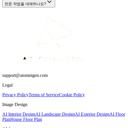
전문 작업을 대체하나요?
support@aiomnigen.com
Legal
Privacy Policy
Terms of Service
Cookie Policy
Image Design
AI Interior Design
AI Landscape Design
AI Exterior Design
AI Floor
Plan
House Floor Plan