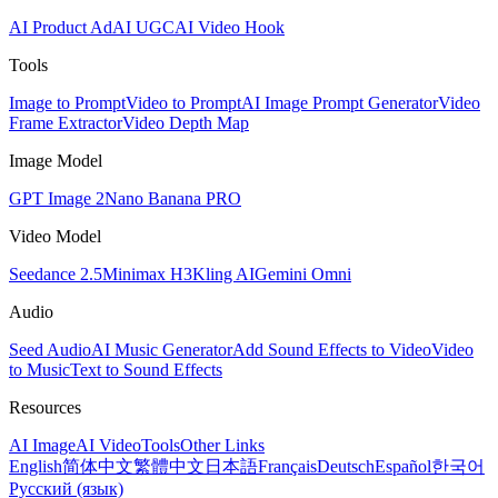
AI Product Ad
AI UGC
AI Video Hook
Tools
Image to Prompt
Video to Prompt
AI Image Prompt Generator
Video
Frame Extractor
Video Depth Map
Image Model
GPT Image 2
Nano Banana PRO
Video Model
Seedance 2.5
Minimax H3
Kling AI
Gemini Omni
Audio
Seed Audio
AI Music Generator
Add Sound Effects to Video
Video
to Music
Text to Sound Effects
Resources
AI Image
AI Video
Tools
Other Links
English
简体中文
繁體中文
日本語
Français
Deutsch
Español
한국어
Русский (язык)