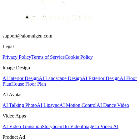
support@aiomnigen.com
Legal
Privacy Policy
Terms of Service
Cookie Policy
Image Design
AI Interior Design
AI Landscape Design
AI Exterior Design
AI Floor
Plan
House Floor Plan
AI Avatar
AI Talking Photo
AI Lipsync
AI Motion Control
AI Dance Video
Video Apps
AI Video Transition
Storyboard to Video
Image to Video AI
Product Ad