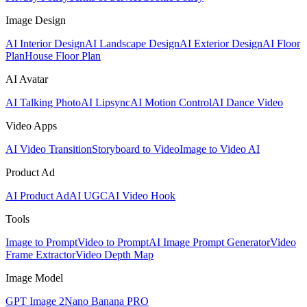
Image Design
AI Interior Design
AI Landscape Design
AI Exterior Design
AI Floor
Plan
House Floor Plan
AI Avatar
AI Talking Photo
AI Lipsync
AI Motion Control
AI Dance Video
Video Apps
AI Video Transition
Storyboard to Video
Image to Video AI
Product Ad
AI Product Ad
AI UGC
AI Video Hook
Tools
Image to Prompt
Video to Prompt
AI Image Prompt Generator
Video
Frame Extractor
Video Depth Map
Image Model
GPT Image 2
Nano Banana PRO