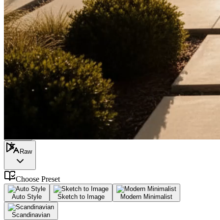
or
Select
Recent
0/1200
最適化
1:1
Raw
Choose
Preset
Auto Style
Sketch to Image
Modern Minimalist
Scandinavian