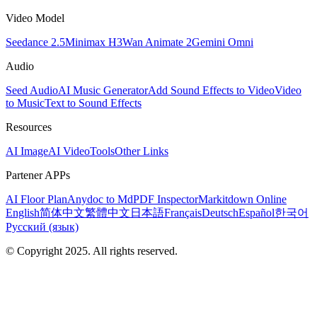
Video Model
Seedance 2.5
Minimax H3
Wan Animate 2
Gemini Omni
Audio
Seed Audio
AI Music Generator
Add Sound Effects to Video
Video
to Music
Text to Sound Effects
Resources
AI Image
AI Video
Tools
Other Links
Partener APPs
AI Floor Plan
Anydoc to Md
PDF Inspector
Markitdown Online
English
简体中文
繁體中文
日本語
Français
Deutsch
Español
한국어
Русский (язык)
© Copyright 2025. All rights reserved.