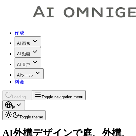
作成
AI 画像
AI 動画
AI 音声
AIツール
料金
Loading...
Toggle navigation menu
ja
Toggle theme
AI外構デザインで庭、外構、