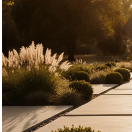
Image
Video
Audio
モデル
Image to Image
landscape design
Room Image
(
0
/
1
)
Drag and drop or click to select
or
Select
Recent
Style Reference (Optional)
(
0
/
1
)
Drag and drop or click to select