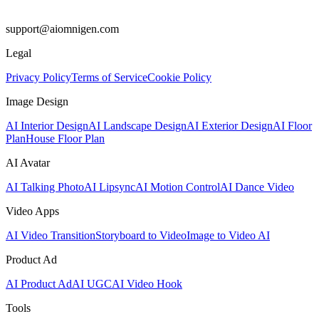
support@aiomnigen.com
Legal
Privacy Policy
Terms of Service
Cookie Policy
Image Design
AI Interior Design
AI Landscape Design
AI Exterior Design
AI Floor
Plan
House Floor Plan
AI Avatar
AI Talking Photo
AI Lipsync
AI Motion Control
AI Dance Video
Video Apps
AI Video Transition
Storyboard to Video
Image to Video AI
Product Ad
AI Product Ad
AI UGC
AI Video Hook
Tools