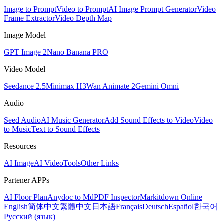
Image to Prompt
Video to Prompt
AI Image Prompt Generator
Video
Frame Extractor
Video Depth Map
Image Model
GPT Image 2
Nano Banana PRO
Video Model
Seedance 2.5
Minimax H3
Wan Animate 2
Gemini Omni
Audio
Seed Audio
AI Music Generator
Add Sound Effects to Video
Video
to Music
Text to Sound Effects
Resources
AI Image
AI Video
Tools
Other Links
Partener APPs
AI Floor Plan
Anydoc to Md
PDF Inspector
Markitdown Online
English
简体中文
繁體中文
日本語
Français
Deutsch
Español
한국어
Русский (язык)