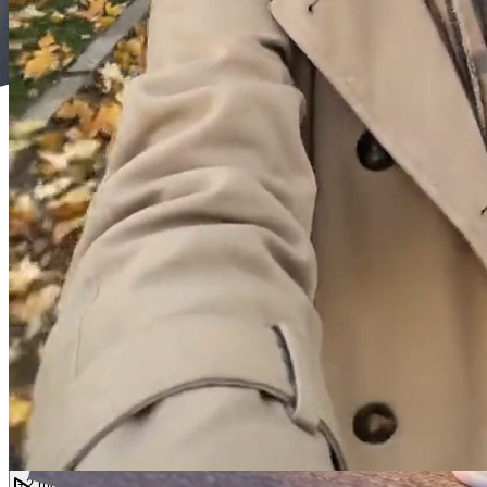
or
Select
Recent
0/1200
Optimiser
Raw
Faites correspondre le cadrage — conservez une distance de caméra
et un recadrage similaires entre l’image de référence et la vidéo de
mouvement (plein pied avec plein pied, plan mi-corps avec plan mi-
corps). Un cadrage incohérent est la cause la plus fréquente de
résultats peu convaincants.
+2 more