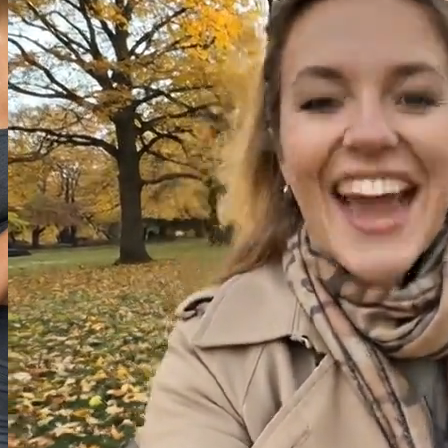
Image
Video
Audio
Modèle
Video to Video
Kling Motion Control
Reference Image
(
0
/
1
)
Drag and drop or click to select
or
Select
Recent
Ref Video
(
0
/
1
)
Drag and drop or click to select