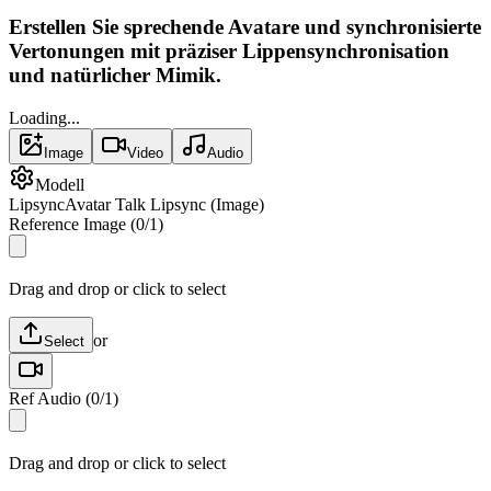
Erstellen Sie sprechende Avatare und synchronisierte
Vertonungen mit präziser Lippensynchronisation
und natürlicher Mimik.
Loading...
Image
Video
Audio
Modell
Lipsync
Avatar Talk Lipsync (Image)
Reference Image
(
0
/
1
)
Drag and drop or click to select
or
Select
Ref Audio
(
0
/
1
)
Drag and drop or click to select