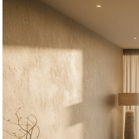
Image
Video
Audio
Modell
Image to Image
interior design
Room Image
(
0
/
1
)
Drag and drop or click to select
or
Select