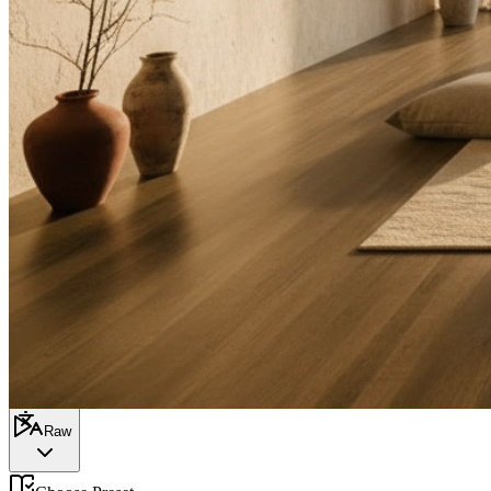
Recent
Style Reference (Optional)
(
0
/
1
)
Drag and drop or click to select
or
Select
Recent
0/1200
Optimieren
1:1
Raw